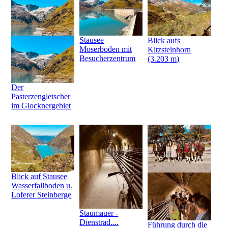
Stausee
Blick aufs
Moserboden mit
Kitzsteinhorn
Besucherzentrum
(3.203 m)
Der
Pasterzengletscher
im Glocknergebiet
Blick auf Stausee
Wasserfallboden u.
Loferer Steinberge
Staumauer -
Dienstrad....
Führung durch die